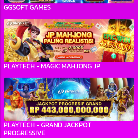
GGSOFT GAMES
PLAYTECH - MAGIC MAHJONG JP
PLAYTECH - GRAND JACKPOT
PROGRESSIVE