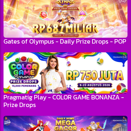
Gates of Olympus - Daily Prize Drops - POP
Pragmatig Play - COLOR GAME BONANZA -
Prize Drops