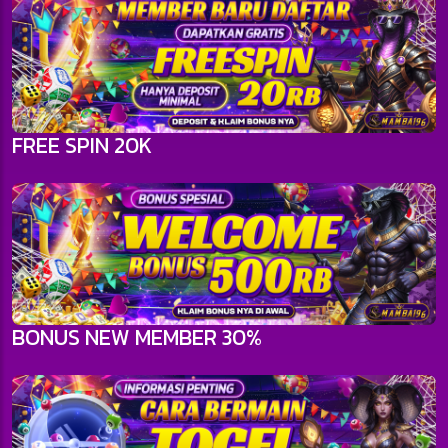
FREE SPIN 20K
BONUS NEW MEMBER 30%