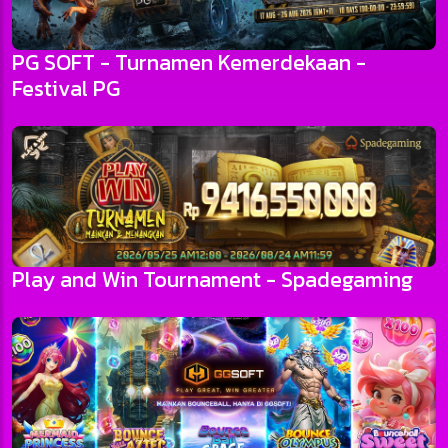
PG SOFT - Turnamen Kemerdekaan -
Festival PG
Play and Win Tournament - Spadegaming