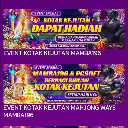
EVENT KOTAK KEJUTAN MAMBA196
EVENT KOTAK KEJUTAN MAHJONG WAYS
MAMBA196