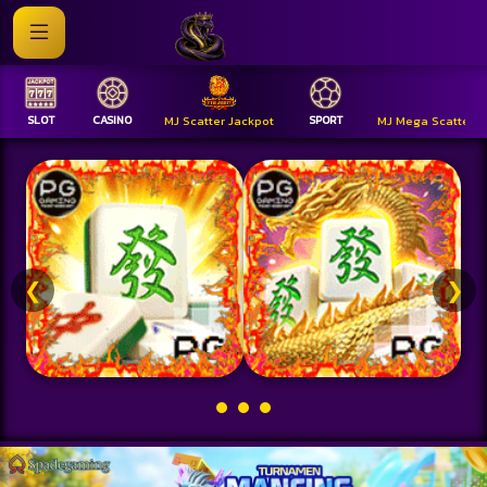
SLOT
CASINO
MJ Scatter Jackpot
SPORT
MJ Mega Scatter
❮
❯