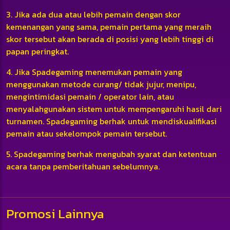
3. Jika ada dua atau lebih pemain dengan skor
kemenangan yang sama, pemain pertama yang meraih
skor tersebut akan berada di posisi yang lebih tinggi di
papan peringkat.
4. Jika Spadegaming menemukan pemain yang
menggunakan metode curang/ tidak jujur, menipu,
mengintimidasi pemain / operator lain, atau
menyalahgunakan sistem untuk mempengaruhi hasil dari
turnamen. Spadegaming berhak untuk mendiskualifikasi
pemain atau sekelompok pemain tersebut.
5. Spadegaming berhak mengubah syarat dan ketentuan
acara tanpa pemberitahuan sebelumnya.
Promosi Lainnya