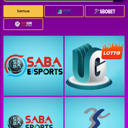
Semua
Anda telah mengaktifkan Boost
Anda telah mengaktifkan Boost