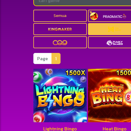
Semua
Anda telah mengaktifkan Boost
Anda telah mengaktifkan Boost
Page
1
Lightning Bingo
Heat Bingo