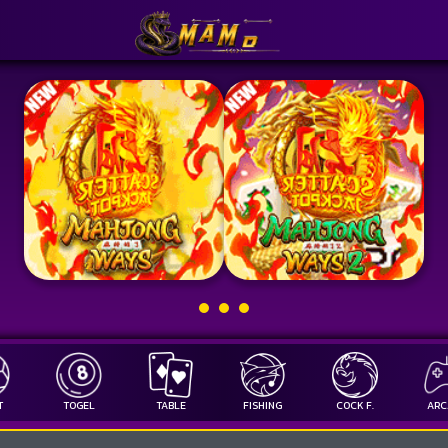
T
TOGEL
TABLE
FISHING
COCK F.
ARC