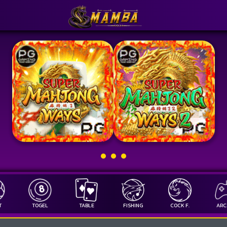
T
TOGEL
TABLE
FISHING
COCK F.
ARC