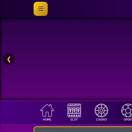
❮
HOME
SLOT
CASINO
SPOR