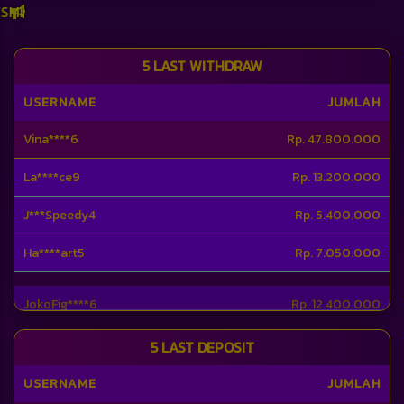
SELAMAT DAT
5 LAST WITHDRAW
USERNAME
JUMLAH
La****ce9
Rp. 13.200.000
J***Speedy4
Rp. 5.400.000
Ha****art5
Rp. 7.050.000
JokoFig****6
Rp. 12.400.000
5 LAST DEPOSIT
USERNAME
JUMLAH