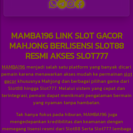
MAMBA196 LINK SLOT GACOR
MAHJONG BERLISENSI SLOT88
RESMI AKSES SLOT777
MAMBA196
menjadi salah satu platform yang banyak dicari
pemain karena menawarkan akses mudah ke permainan
slot
gacor
khususnya Mahjong dan berbagai pilihan game dari
Slot88 hingga Slot777. Melalui sistem yang cepat dan
terintegrasi, pemain dapat menikmati pengalaman bermain
yang nyaman tanpa hambatan.
Tak hanya fokus pada hiburan, MAMBA196 juga
mengedepankan kredibilitas dan keamanan dengan
memegang lisensi resmi dari Slot88 Serta Slot777 lembaga