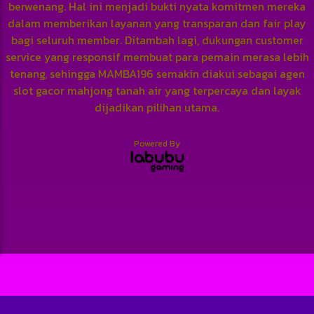
berwenang. Hal ini menjadi bukti nyata komitmen mereka
dalam memberikan layanan yang transparan dan fair play
bagi seluruh member. Ditambah lagi, dukungan customer
service yang responsif membuat para pemain merasa lebih
tenang, sehingga MAMBA196 semakin diakui sebagai agen
slot gacor mahjong tanah air yang terpercaya dan layak
dijadikan pilihan utama.
Powered By