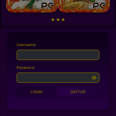
Anda telah mengaktifkan Boost
Anda telah mengaktifkan Boost
Username
Password
LOGIN
DAFTAR