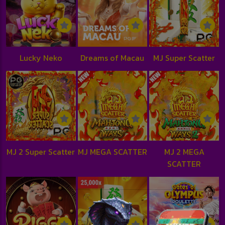
Lucky Neko
Dreams of Macau
MJ Super Scatter
MJ 2 Super Scatter
MJ MEGA SCATTER
MJ 2 MEGA
SCATTER