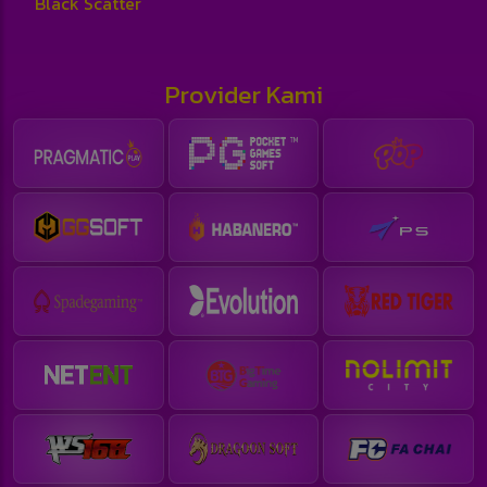
Black Scatter
Provider Kami