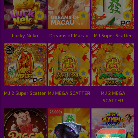
Lucky Neko
Dreams of Macau
MJ Super Scatter
MJ 2 Super Scatter
MJ MEGA SCATTER
MJ 2 MEGA
SCATTER