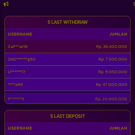
SELAMAT DATANG DI 
5 LAST WITHDRAW
USERNAME
JUMLAH
SitiC******g90
Rp. 7.500.000
U******17
Rp. 9.050.000
****a98
Rp. 37.000.000
P******9
Rp. 20.600.000
R***Gamer21
Rp. 28.900.000
5 LAST DEPOSIT
USERNAME
JUMLAH