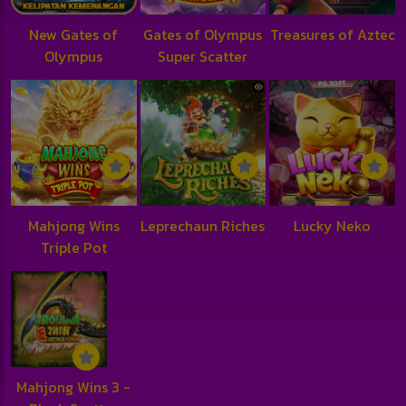
New Gates of
Gates of Olympus
Treasures of Aztec
Olympus
Super Scatter
Mahjong Wins
Leprechaun Riches
Lucky Neko
Triple Pot
Mahjong Wins 3 -