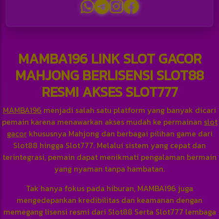
MAMBA196 LINK SLOT GACOR
MAHJONG BERLISENSI SLOT88
RESMI AKSES SLOT777
MAMBA196
menjadi salah satu platform yang banyak dicari
pemain karena menawarkan akses mudah ke permainan
slot
gacor
khususnya Mahjong dan berbagai pilihan game dari
Slot88 hingga Slot777. Melalui sistem yang cepat dan
terintegrasi, pemain dapat menikmati pengalaman bermain
yang nyaman tanpa hambatan.
Tak hanya fokus pada hiburan, MAMBA196 juga
mengedepankan kredibilitas dan keamanan dengan
memegang lisensi resmi dari Slot88 Serta Slot777 lembaga