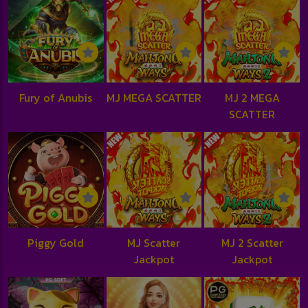
Fury of Anubis
MJ MEGA SCATTER
MJ 2 MEGA
SCATTER
Piggy Gold
MJ Scatter
MJ 2 Scatter
Jackpot
Jackpot