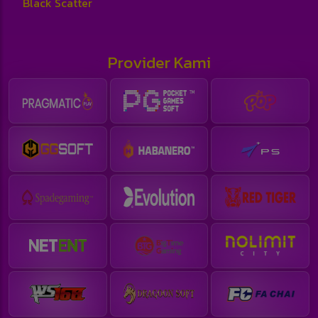
Black Scatter
Provider Kami