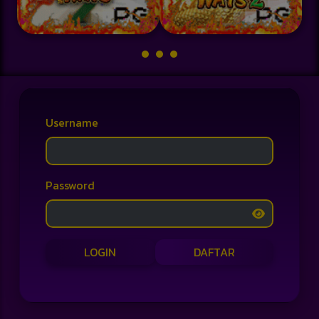
Anda telah mengaktifkan Boost
Anda telah mengaktifkan Boost
Username
Password
LOGIN
DAFTAR