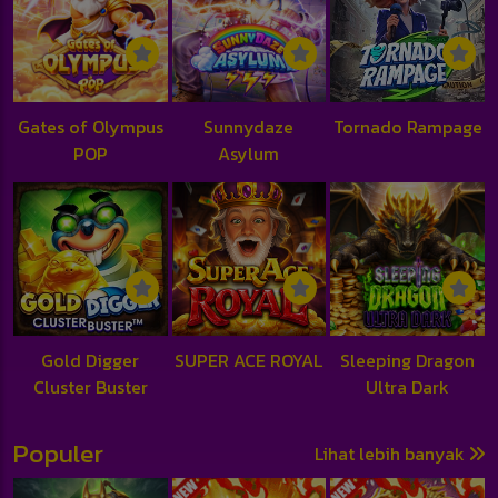
Gates of Olympus
Sunnydaze
Tornado Rampage
POP
Asylum
Gold Digger
SUPER ACE ROYAL
Sleeping Dragon
Cluster Buster
Ultra Dark
Populer
Lihat lebih banyak