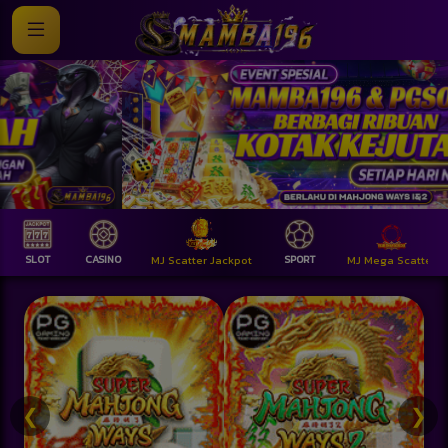
CASINO
MJ Scatter Jackpot
SPORT
MJ Mega Scatter
TOGEL
❮
❯