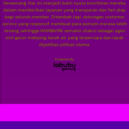
berwenang. Hal ini menjadi bukti nyata komitmen mereka
dalam memberikan layanan yang transparan dan fair play
bagi seluruh member. Ditambah lagi, dukungan customer
service yang responsif membuat para pemain merasa lebih
tenang, sehingga MAMBA196 semakin diakui sebagai agen
slot gacor mahjong tanah air yang terpercaya dan layak
dijadikan pilihan utama.
Powered By