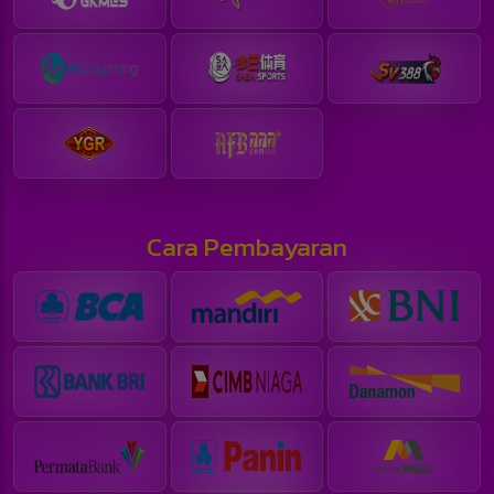
Cara Pembayaran