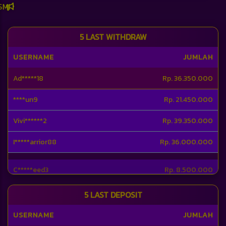
SELAMAT DATAN
5 LAST WITHDRAW
USERNAME
JUMLAH
****un9
Rp. 21.450.000
Vivi******2
Rp. 39.350.000
I*****arrior88
Rp. 36.000.000
C*****eed3
Rp. 8.500.000
5 LAST DEPOSIT
USERNAME
JUMLAH