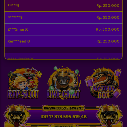
P******9
Rp. 550.000
Z***Smart6
Rp. 500.000
Xen***eed10
Rp. 250.000
****aWarrior88
Rp. 100.000
******ueen6
Rp. 650.000
IDR 17.373.595.659,43