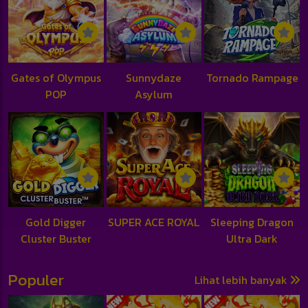
Gates of Olympus
Sunnydaze
Tornado Rampage
POP
Asylum
Gold Digger
SUPER ACE ROYAL
Sleeping Dragon
Cluster Buster
Ultra Dark
Populer
Lihat lebih banyak