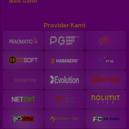
Black Scatter
Provider Kami